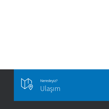
Neredeyiz?
Ulaşım