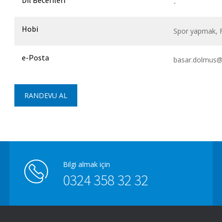
Dil Becerileri
-
Hobi
Spor yapmak, F
e-Posta
basar.dolmus
RANDEVU AL
Bilgi almak için
0324 358 32 32