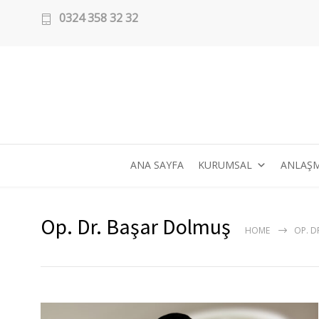
0324 358 32 32
ANA SAYFA
KURUMSAL
ANLAŞM
Op. Dr. Başar Dolmuş
HOME
OP. D