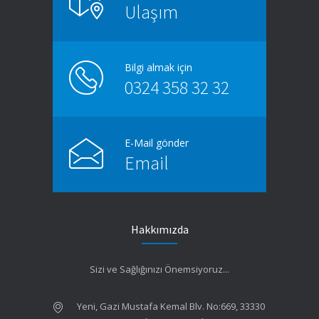
Ulaşım
ATATÜRK’ün, aramızdan ayrılışının 85.
Yıldönümünde 21. yüzyılın büyük liderini anmak
için bir araya geldik.
10 KASIM 2023
Bilgi almak için
0324 358 32 32
14 Mart Tıp Bayramı Çelenk Törenine Katıldık
14 NISAN 2023
E-Mail gönder
1 NİSAN COVID-19’da KAYBETTİĞİMİZ SAĞLIK
Email
ÇALIŞANLARINI ANMA GÜNÜ
14 NISAN 2023
14 Mart Tıp Bayramı haftası kapsamında Ulu
Hakkımızda
Önder Atatürk’ün huzuruna Çelenk koyma
törenimizi yaptık.
Sizi ve Sağlığınızı Önemsiyoruz...
14 NISAN 2023
Liman-İş Sendikası ile Sağlık Anlaşması İmzaladık
Yeni, Gazi Mustafa Kemal Blv. No:669, 33330