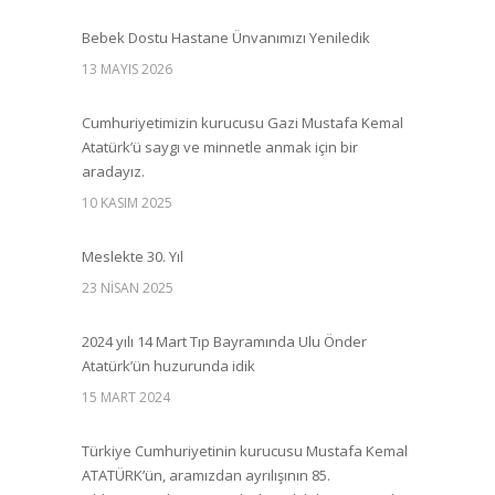
Bebek Dostu Hastane Ünvanımızı Yeniledik
13 MAYIS 2026
Cumhuriyetimizin kurucusu Gazi Mustafa Kemal
Atatürk’ü saygı ve minnetle anmak için bir
aradayız.
10 KASIM 2025
Meslekte 30. Yıl
23 NISAN 2025
2024 yılı 14 Mart Tıp Bayramında Ulu Önder
Atatürk’ün huzurunda idik
15 MART 2024
Türkiye Cumhuriyetinin kurucusu Mustafa Kemal
ATATÜRK’ün, aramızdan ayrılışının 85.