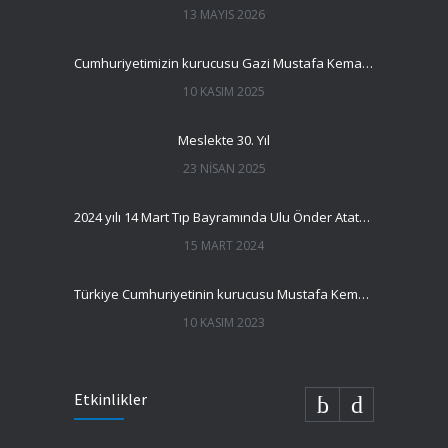
13 MAYIS 2026
Cumhuriyetimizin kurucusu Gazi Mustafa Kemal Atatürk’ü saygı ve minnetle anmak için bir aradayız.
10 KASIM 2025
Meslekte 30. Yıl
23 NISAN 2025
2024 yılı 14 Mart Tıp Bayramında Ulu Önder Atatürk’ün huzurunda idik
15 MART 2024
Türkiye Cumhuriyetinin kurucusu Mustafa Kemal ATATÜRK’ün, aramızdan ayrılışının 85. Yıldönümünde 21. yüzyılın büyük liderini anmak için bir araya geldik.
10 KASIM 2023
Etkinlikler