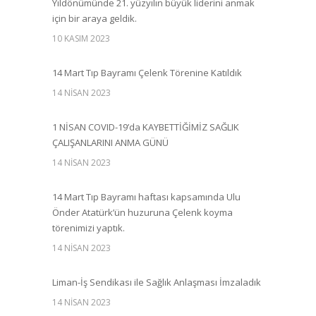
Yıldönümünde 21. yüzyılın büyük liderini anmak
için bir araya geldik.
10 KASIM 2023
14 Mart Tıp Bayramı Çelenk Törenine Katıldık
14 NISAN 2023
1 NİSAN COVID-19’da KAYBETTİĞİMİZ SAĞLIK
ÇALIŞANLARINI ANMA GÜNÜ
14 NISAN 2023
14 Mart Tıp Bayramı haftası kapsamında Ulu
Önder Atatürk’ün huzuruna Çelenk koyma
törenimizi yaptık.
14 NISAN 2023
Liman-İş Sendikası ile Sağlık Anlaşması İmzaladık
14 NISAN 2023