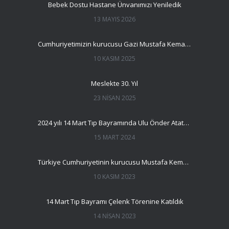
Bebek Dostu Hastane Ünvanımızı Yeniledik
13 MAYIS 2026
Cumhuriyetimizin kurucusu Gazi Mustafa Kemal Atatürk’ü saygı ve minnetle anmak için bir aradayız.
10 KASIM 2025
Meslekte 30. Yıl
23 NISAN 2025
2024 yılı 14 Mart Tıp Bayramında Ulu Önder Atatürk’ün huzurunda idik
15 MART 2024
Türkiye Cumhuriyetinin kurucusu Mustafa Kemal ATATÜRK’ün, aramızdan ayrılışının 85. Yıldönümünde 21. yüzyılın büyük liderini anmak için bir araya geldik.
10 KASIM 2023
14 Mart Tıp Bayramı Çelenk Törenine Katıldık
14 NISAN 2023