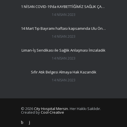
1 NİSAN COVID-19’da KAYBETTİĞİMİZ SAĞLIK ÇALIŞANLARINI ANMA GÜNÜ
14 NISAN 2023
14 Mart Tıp Bayramı haftası kapsamında Ulu Önder Atatürk’ün huzuruna Çelenk koyma törenimizi yaptık.
14 NISAN 2023
Liman-İş Sendikası ile Sağlık Anlaşması İmzaladık
14 NISAN 2023
Sıfır Atık Belgesi Almaya Hak Kazandık
14 NISAN 2023
© 2026
City Hospital Mersin
. Her Hakkı Saklıdır.
Created by
Cool-Creative