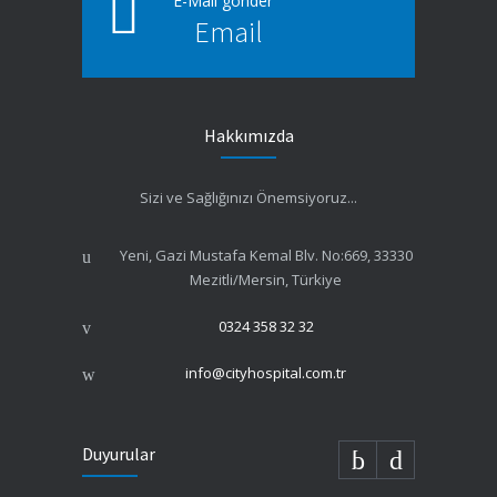
E-Mail gönder
1 NİSAN COVID-19’da KAYBETTİĞİMİZ SAĞLIK
Email
ÇALIŞANLARINI ANMA GÜNÜ
14 NISAN 2023
14 Mart Tıp Bayramı haftası kapsamında Ulu
Hakkımızda
Önder Atatürk’ün huzuruna Çelenk koyma
törenimizi yaptık.
Sizi ve Sağlığınızı Önemsiyoruz...
14 NISAN 2023
Liman-İş Sendikası ile Sağlık Anlaşması İmzaladık
Yeni, Gazi Mustafa Kemal Blv. No:669, 33330
Mezitli/Mersin, Türkiye
14 NISAN 2023
0324 358 32 32
Sıfır Atık Belgesi Almaya Hak Kazandık
14 NISAN 2023
info@cityhospital.com.tr
Duyurular