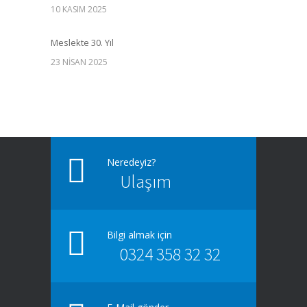
10 KASIM 2025
Meslekte 30. Yıl
23 NISAN 2025
2024 yılı 14 Mart Tıp Bayramında Ulu Önder
Atatürk’ün huzurunda idik
15 MART 2024
Neredeyiz?
Türkiye Cumhuriyetinin kurucusu Mustafa Kemal
Ulaşım
ATATÜRK’ün, aramızdan ayrılışının 85.
Yıldönümünde 21. yüzyılın büyük liderini anmak
için bir araya geldik.
10 KASIM 2023
Bilgi almak için
0324 358 32 32
14 Mart Tıp Bayramı Çelenk Törenine Katıldık
14 NISAN 2023